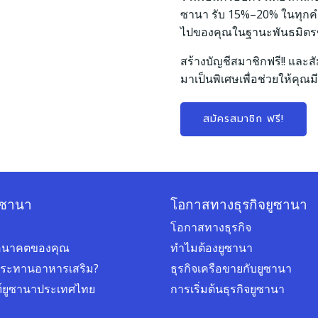
ซานา รับ 15%–20% ในทุกคำสั่
ไปของคุณในฐานะพันธมิต
สร้างบัญชีสมาชิกฟรี!! และสั
มาเป็นพิเศษเพื่อช่วยให้คุณมี
สมัครสมาชิก ฟรี!
ูซานา
โอกาสทางธุรกิจยูซานา
โอกาสทางธุรกิจ
่ออนาคตของคุณ
ทำไมต้องยูซานา
ประทานอาหารเสริม?
ธุรกิจเครือขายกับยูซานา
ฑ์ยูซานาประเทศไทย
การเริ่มต้นธุรกิจยูซานา