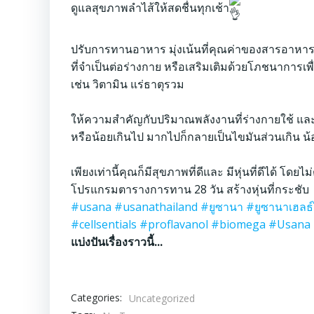
ดูแลสุขภาพลำไส้ให้สดชื่นทุกเช้า
⠀
ปรับการทานอาหาร มุ่งเน้นที่คุณค่าของสารอาหารท
ที่จำเป็นต่อร่างกาย หรือเสริมเติมด้วยโภชนาการเ
เช่น วิตามิน แร่ธาตุรวม
⠀
ให้ความสำคัญกับปริมาณพลังงานที่ร่างกายใช้ แล
หรือน้อยเกินไป มากไปก็กลายเป็นไขมันส่วนเกิน น้
⠀
เพียงเท่านี้คุณก็มีสุขภาพที่ดีและ มีหุ่นที่ดีได้ โ
โปรแกรมตารางการทาน 28 วัน สร้างหุ่นที่กระชับ
#usana
#usanathailand
#ยูซานา
#ยูซานาเฮลธ์
#cellsentials
#proflavanol
#biomega
#Usana
แบ่งปันเรื่องราวนี้...
Categories:
Uncategorized