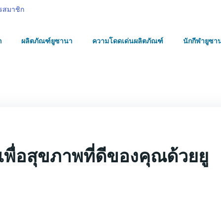
รสมาชิก
ก
ผลิตภัณฑ์ยูซานา
ความโดดเด่นผลิตภัณฑ์
นักกีฬายูซา
ื่อสุขภาพที่ดีของคุณด้วยยู