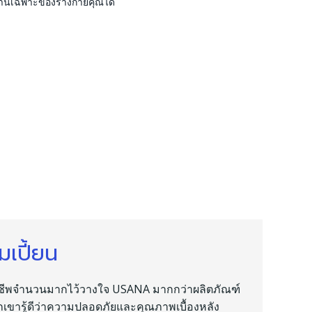
านเฉพาะของร่างกายคุณได้
เปี้ยน
าชีพจำนวนมากไว้วางใจ USANA มากกว่าผลิตภัณฑ์
เขารู้ดีว่าความปลอดภัยและคุณภาพเบื้องหลัง