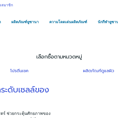
รสมาชิก
ก
ผลิตภัณฑ์ยูซานา
ความโดดเด่นผลิตภัณฑ์
นักกีฬายูซา
เลือกซื้อตามหมวดหมู่
โปรตีนเชค
ผลิตภัณฑ์ดูแลผิว
ากระดับเซลล์ของ
สตร์ ช่วยกระตุ้นศักยภาพของ