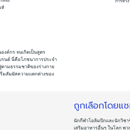
รที่จะ
การทำง
ที่
งค์กร จนเกิดเป็นสูตร
บรนด์ นี่คือโภชนาการประจำ
นฟูตามธรรมชาติของร่างกาย
 เริ่มสัมผัสความแตกต่างของ
ถูกเลือกโดยแชม
นักกีฬาโอลิมปิกและนักวิช
เสริมอาหารอื่นๆ ในโลก พวก