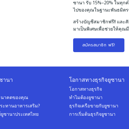
ซานา รับ 15%–20% ในทุกคำสั่
ไปของคุณในฐานะพันธมิต
สร้างบัญชีสมาชิกฟรี!! และสั
มาเป็นพิเศษเพื่อช่วยให้คุณมี
สมัครสมาชิก ฟรี!
ูซานา
โอกาสทางธุรกิจยูซานา
โอกาสทางธุรกิจ
่ออนาคตของคุณ
ทำไมต้องยูซานา
ประทานอาหารเสริม?
ธุรกิจเครือขายกับยูซานา
ฑ์ยูซานาประเทศไทย
การเริ่มต้นธุรกิจยูซานา