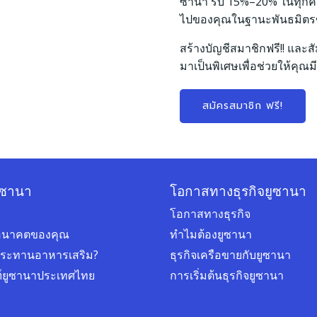
ซานา รับ 15%–20% ในทุกคำสั่
ไปของคุณในฐานะพันธมิต
สร้างบัญชีสมาชิกฟรี!! และสั
มาเป็นพิเศษเพื่อช่วยให้คุณมี
สมัครสมาชิก ฟรี!
ูซานา
โอกาสทางธุรกิจยูซานา
โอกาสทางธุรกิจ
่ออนาคตของคุณ
ทำไมต้องยูซานา
ประทานอาหารเสริม?
ธุรกิจเครือขายกับยูซานา
ฑ์ยูซานาประเทศไทย
การเริ่มต้นธุรกิจยูซานา