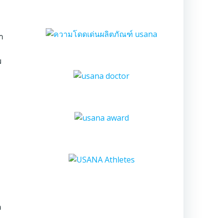
ำ
ม
อ