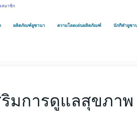
รสมาชิก
ก
ผลิตภัณฑ์ยูซานา
ความโดดเด่นผลิตภัณฑ์
นักกีฬายูซา
สริมการดูแลสุขภาพ