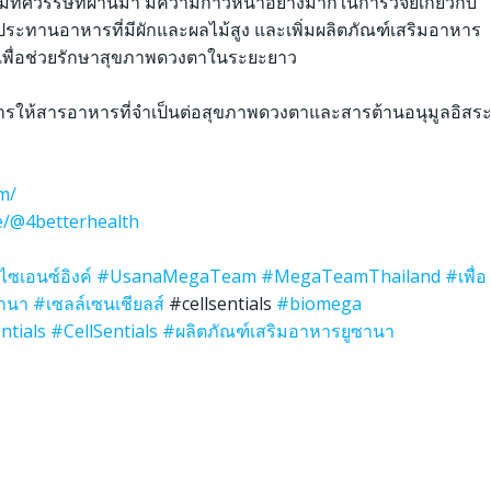
ทศวรรษที่ผ่านมา มีความก้าวหน้าอย่างมากในการวิจัยเกี่ยวกับ
ะทานอาหารที่มีผักและผลไม้สูง และเพิ่มผลิตภัณฑ์เสริมอาหาร
ุณเพื่อช่วยรักษาสุขภาพดวงตาในระยะยาว
รให้สารอาหารที่จำเป็นต่อสุขภาพดวงตาและสารต้านอนุมูลอิสร
m/
me/@4betterhealth
ไซเอนซ์อิงค์
#UsanaMegaTeam
#MegaTeamThailand
#เพื่อ
ซานา
#เซลล์เซนเชียลส์
#cellsentials
#biomega
ntials
#CellSentials
#ผลิตภัณฑ์เสริมอาหารยูซานา