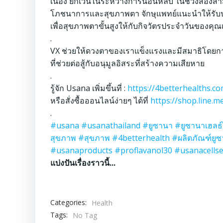
เนื่อง ยกเว้นในระหว่างการนอนหลับ ในช่วงสองสาม
โภชนาการและสุขภาพตา จักษุแพทย์แนะนำให้รับปร
เพื่อสุขภาพตาขั้นสูงให้กับกิจวัตรประจำวันของค
.
VX ช่วยให้ดวงตาของเราแข็งแรงและมีสมาธิโดยกา
ที่ช่วยต่อสู้กับอนุมูลอิสระที่สร้างความเสียหาย
.
รู้จัก Usana เพิ่มขึ้นที่ :
https://4betterhealths.co
หรือสั่งซื้อออนไลน์ง่ายๆ ได้ที่
https://shop.line.
.
#usana
#usanathailand
#ยูซานา
#ยูซานาเฮลธ์
สุขภาพ
#สุขภาพ
#4betterhealth
#ผลิตภัณฑ์ยู
#usanaproducts
#proflavanol30
#usanacellse
แบ่งปันเรื่องราวนี้...
Categories:
Health
Tags:
No Tag