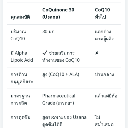
CoQuinone 30
CoQ10
คุณสมบัติ
(Usana)
ทั่วไป
ปริมาณ
30 มก.
แตกต่าง
CoQ10
ตามผู้ผลิต
มี Alpha
ช่วยเสริมการ
✘
Lipoic Acid
ทำงานของ CoQ10
การต้าน
สูง (CoQ10 + ALA)
ปานกลาง
อนุมูลอิสระ
มาตรฐาน
Pharmaceutical
แล้วแต่ยี่ห้อ
การผลิต
Grade (เกรดยา)
การดูดซึม
สูตรเฉพาะของ Usana
ไม่
ดูดซึมได้ดี
สม่ำเสมอ