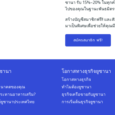
ซานา รับ 15%–20% ในทุกคำสั่
ไปของคุณในฐานะพันธมิต
สร้างบัญชีสมาชิกฟรี!! และสั
มาเป็นพิเศษเพื่อช่วยให้คุณมี
สมัครสมาชิก ฟรี!
ูซานา
โอกาสทางธุรกิจยูซานา
โอกาสทางธุรกิจ
่ออนาคตของคุณ
ทำไมต้องยูซานา
ประทานอาหารเสริม?
ธุรกิจเครือขายกับยูซานา
ฑ์ยูซานาประเทศไทย
การเริ่มต้นธุรกิจยูซานา