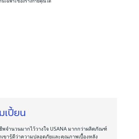
านเฉพาะของร่างกายคุณได้
เปี้ยน
าชีพจำนวนมากไว้วางใจ USANA มากกว่าผลิตภัณฑ์
เขารู้ดีว่าความปลอดภัยและคุณภาพเบื้องหลัง