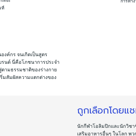
รที่จะ
การทำง
ที่
งค์กร จนเกิดเป็นสูตร
บรนด์ นี่คือโภชนาการประจำ
นฟูตามธรรมชาติของร่างกาย
 เริ่มสัมผัสความแตกต่างของ
ถูกเลือกโดยแชม
นักกีฬาโอลิมปิกและนักวิช
เสริมอาหารอื่นๆ ในโลก พวก