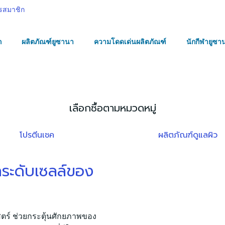
รสมาชิก
ก
ผลิตภัณฑ์ยูซานา
ความโดดเด่นผลิตภัณฑ์
นักกีฬายูซา
เลือกซื้อตามหมวดหมู่
โปรตีนเชค
ผลิตภัณฑ์ดูแลผิว
ากระดับเซลล์ของ
สตร์ ช่วยกระตุ้นศักยภาพของ