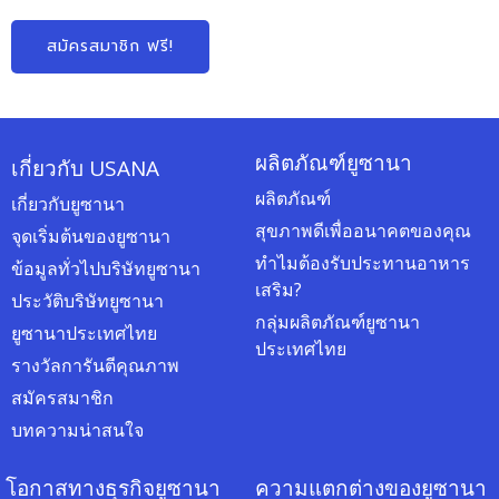
สมัครสมาชิก ฟรี!
ผลิตภัณฑ์ยูซานา
เกี่ยวกับ USANA
ผลิตภัณฑ์
เกี่ยวกับยูซานา
สุขภาพดีเพื่ออนาคตของคุณ
จุดเริ่มต้นของยูซานา
ทำไมต้องรับประทานอาหาร
ข้อมูลทั่วไปบริษัทยูซานา
เสริม?
ประวัติบริษัทยูซานา
กลุ่มผลิตภัณฑ์ยูซานา
ยูซานาประเทศไทย
ประเทศไทย
รางวัลการันตีคุณภาพ
สมัครสมาชิก
บทความน่าสนใจ
โอกาสทางธุรกิจยูซานา
ความแตกต่างของยูซานา