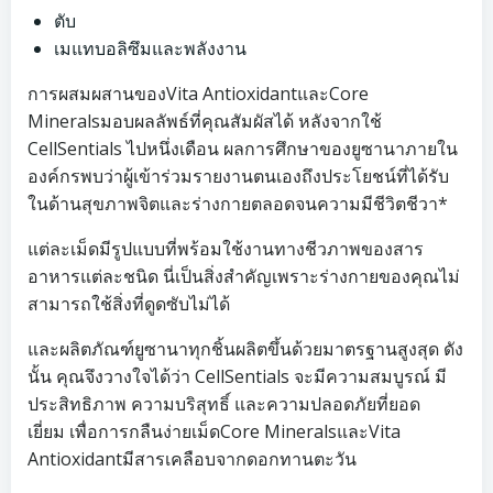
ตับ
เมแทบอลิซึมและพลังงาน
การผสมผสานของVita AntioxidantและCore
Mineralsมอบผลลัพธ์ที่คุณสัมผัสได้ หลังจากใช้
CellSentials ไปหนึ่งเดือน ผลการศึกษาของยูซานาภายใน
องค์กรพบว่าผู้เข้าร่วมรายงานตนเองถึงประโยชน์ที่ได้รับ
ในด้านสุขภาพจิตและร่างกายตลอดจนความมีชีวิตชีวา*
แต่ละเม็ดมีรูปแบบที่พร้อมใช้งานทางชีวภาพของสาร
อาหารแต่ละชนิด นี่เป็นสิ่งสำคัญเพราะร่างกายของคุณไม่
สามารถใช้สิ่งที่ดูดซับไม่ได้
และผลิตภัณฑ์ยูซานาทุกชิ้นผลิตขึ้นด้วยมาตรฐานสูงสุด ดัง
นั้น คุณจึงวางใจได้ว่า CellSentials จะมีความสมบูรณ์ มี
ประสิทธิภาพ ความบริสุทธิ์ และความปลอดภัยที่ยอด
เยี่ยม เพื่อการกลืนง่ายเม็ดCore MineralsและVita
Antioxidantมีสารเคลือบจากดอกทานตะวัน