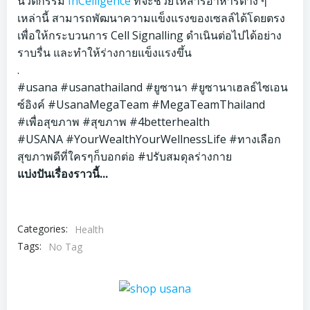
นวัตกรรม
InCelligence
ที่จะช่วยให้สารอาหารต่าง ๆ
เหล่านี้ สามารถพัฒนาความแข็งแรงของเซลล์ได้โดยตรง
เพื่อให้กระบวนการ Cell Signalling ดำเนินต่อไปได้อย่าง
ราบรื่น และทำให้ร่างกายแข็งแรงขึ้น
.
#usana
#usanathailand
#ยูซานา
#ยูซานาเฮลธ์ไซเอน
ซ์อิงค์
#UsanaMegaTeam
#MegaTeamThailand
#เพื่อสุขภาพ
#สุขภาพ
#4betterhealth
#USANA
#YourWealthYourWellnessLife
#ทางเลือก
สุขภาพดีที่ใครๆก็บอกต่อ
#ปรับสมดุลร่างกาย
แบ่งปันเรื่องราวนี้...
Categories:
Health
Tags:
No Tag