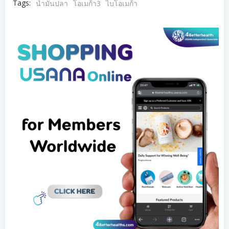
Tags:
น้ำมันปลา
โอเมก้า3
ไบโอเมก้า