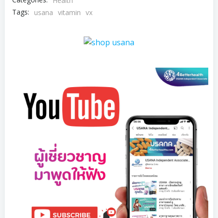
Health
Tags:
usana
vitamin
vx