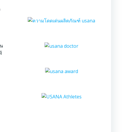
ก
ัน
้