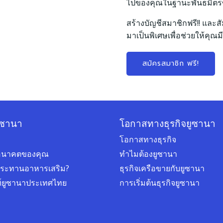
ไปของคุณในฐานะพันธมิต
สร้างบัญชีสมาชิกฟรี!! และสั
มาเป็นพิเศษเพื่อช่วยให้คุณมี
สมัครสมาชิก ฟรี!
ูซานา
โอกาสทางธุรกิจยูซานา
โอกาสทางธุรกิจ
่ออนาคตของคุณ
ทำไมต้องยูซานา
ประทานอาหารเสริม?
ธุรกิจเครือขายกับยูซานา
ฑ์ยูซานาประเทศไทย
การเริ่มต้นธุรกิจยูซานา