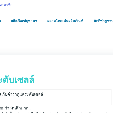
รสมาชิก
ก
ผลิตภัณฑ์ยูซานา
ความโดดเด่นผลิตภัณฑ์
นักกีฬายูซา
ดับเซลล์
บผมว่า มันลึกมาก…