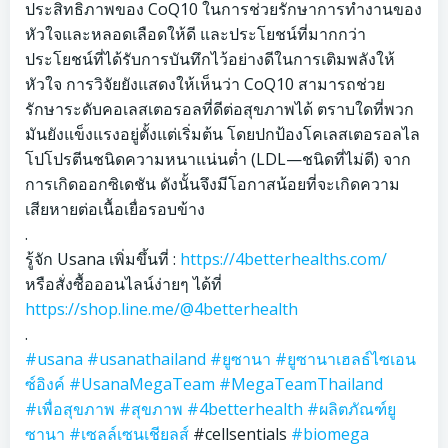
ประสิทธิภาพของ CoQ10 ในการช่วยรักษาการทำงานของ
หัวใจและหลอดเลือดให้ดี และประโยชน์ที่มากกว่า
ประโยชน์ที่ได้รับการบันทึกไว้อย่างดีในการเติมพลังให้
หัวใจ การวิจัยยังแสดงให้เห็นว่า CoQ10 สามารถช่วย
รักษาระดับคอเลสเตอรอลที่ดีต่อสุขภาพได้ ตราบใดที่พวก
มันยังแข็งแรงอยู่ตั้งแต่เริ่มต้น โดยปกป้องโคเลสเตอรอลไล
โปโปรตีนชนิดความหนาแน่นต่ำ (LDL—ชนิดที่ไม่ดี) จาก
การเกิดออกซิเดชัน ดังนั้นจึงมีโอกาสน้อยที่จะเกิดความ
เสียหายต่อเนื้อเยื่อรอบข้าง
.
รู้จัก Usana เพิ่มขึ้นที่ :
https://4betterhealths.com/
หรือสั่งซื้อออนไลน์ง่ายๆ ได้ที่
https://shop.line.me/@4betterhealth
.
#usana
#usanathailand
#ยูซานา
#ยูซานาเฮลธ์ไซเอน
ซ์อิงค์
#UsanaMegaTeam
#MegaTeamThailand
#เพื่อสุขภาพ
#สุขภาพ
#4betterhealth
#ผลิตภัณฑ์ยู
ซานา
#เซลล์เซนเชียลส์
#cellsentials
#biomega