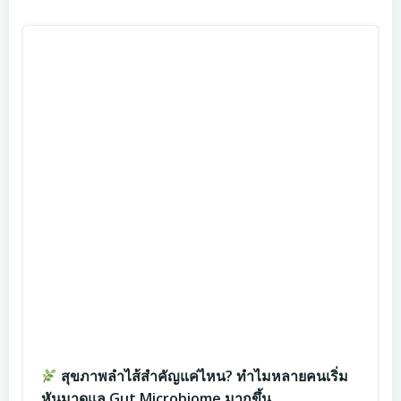
สุขภาพลำไส้สำคัญแค่ไหน? ทำไมหลายคนเริ่ม
หันมาดูแล Gut Microbiome มากขึ้น