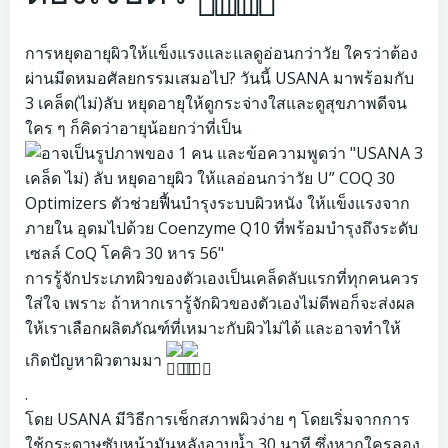
การหยุดอายุผิวให้แข็งแรงและแลดูอ่อนกว่าวัย ใครว่าต้อง
ผ่านมีดหมอศัลยกรรมเสมอไป? วันนี้ USANA มาพร้อมกับ
3 เคล็ด(ไม่)ลับ หยุดอายุให้ดูกระจ่างใสและดูสุขภาพดีจน
ใคร ๆ ก็คิดว่าอายุน้อยกว่าที่เป็น
การรู้จักประเภทผิวของตัวเองเป็นเคล็ดลับแรกที่ทุกคนควร
ใส่ใจ เพราะ ถ้าหากเรารู้จักผิวของตัวเองไม่ดีพอก็จะส่งผล
ให้เราเลือกผลิตภัณฑ์ที่เหมาะกับผิวไม่ได้ และอาจทำให้
เกิดปัญหาผิวตามมา
.
โดย USANA มีวิธีการเช็กสภาพผิวง่าย ๆ โดยเริ่มจากการ
ใช้กระดาษซับหน้ามันหลังอาบน้ำ 30 นาที ซึ่งหากใครลอง