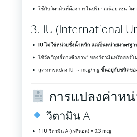
ใช้กับวิตามินที่ต้องการในปริมาณน้อย เช่น วิต
3. IU (International Un
IU ไม่ใช่หน่วยชั่งน้ำหนัก แต่เป็นหน่วยมาตรฐ
ใช้วัด “ฤทธิ์ทางชีวภาพ” ของวิตามินหรือฮอร์
สูตรการแปลง IU → mcg/mg
ขึ้นอยู่กับชนิดขอ
การแปลงค่าหน่ว
วิตามิน A
1 IU วิตามิน A (เรตินอล) = 0.3 mcg