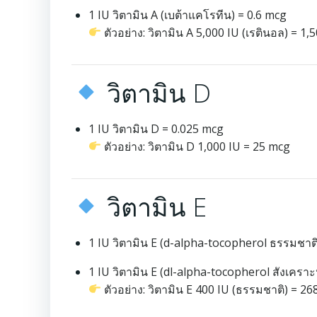
1 IU วิตามิน A (เบต้าแคโรทีน) = 0.6 mcg
ตัวอย่าง: วิตามิน A 5,000 IU (เรตินอล) = 1
วิตามิน D
1 IU วิตามิน D = 0.025 mcg
ตัวอย่าง: วิตามิน D 1,000 IU = 25 mcg
วิตามิน E
1 IU วิตามิน E (d-alpha-tocopherol ธรรมชาติ
1 IU วิตามิน E (dl-alpha-tocopherol สังเคราะ
ตัวอย่าง: วิตามิน E 400 IU (ธรรมชาติ) = 2