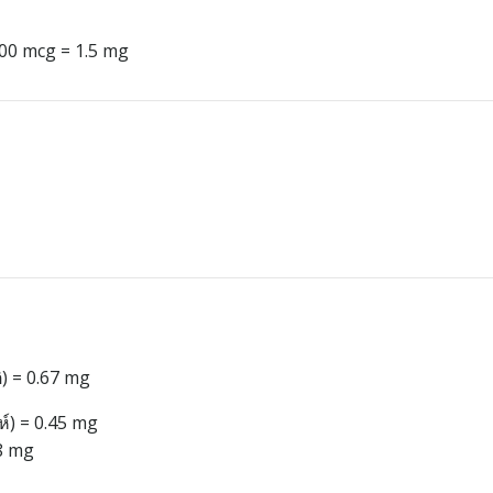
,500 mcg = 1.5 mg
) = 0.67 mg
ห์) = 0.45 mg
68 mg