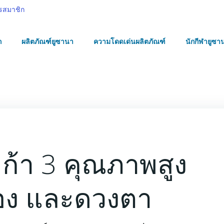
รสมาชิก
ก
ผลิตภัณฑ์ยูซานา
ความโดดเด่นผลิตภัณฑ์
นักกีฬายูซา
ก้า 3 คุณภาพสูง
มอง และดวงตา