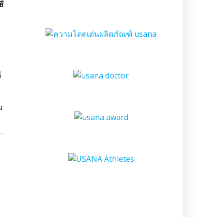
ธี
้
ม