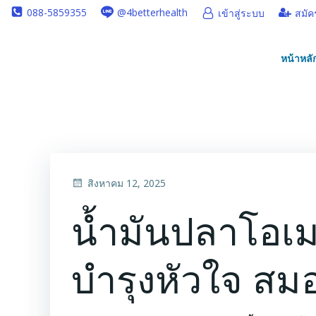
Skip
088-5859355
@4betterhealth
เข้าสู่ระบบ
สมัค
to
content
หน้าหลั
สิงหาคม 12, 2025
น้ำมันปลาโอเม
บำรุงหัวใจ ส