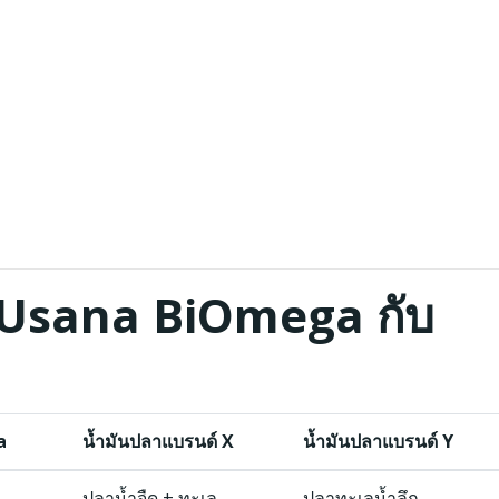
 Usana BiOmega กับ
a
น้ำมันปลาแบรนด์ X
น้ำมันปลาแบรนด์ Y
ปลาน้ำจืด + ทะเล
ปลาทะเลน้ำลึก