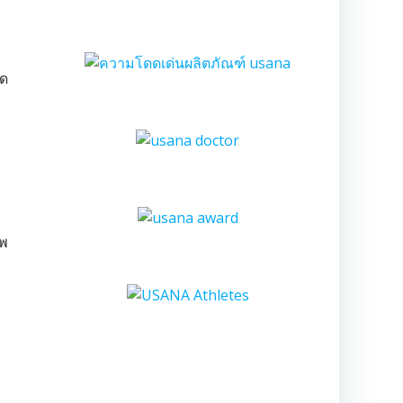
ัด
าพ