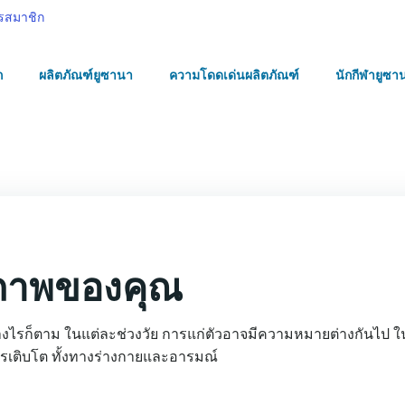
รสมาชิก
ก
ผลิตภัณฑ์ยูซานา
ความโดดเด่นผลิตภัณฑ์
นักกีฬายูซา
ุขภาพของคุณ
่างไรก็ตาม ในแต่ละช่วงวัย การแก่ตัวอาจมีความหมายต่างกันไป ใ
การเติบโต ทั้งทางร่างกายและอารมณ์