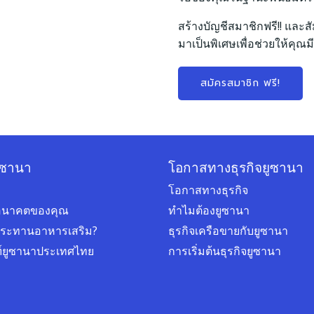
สร้างบัญชีสมาชิกฟรี!! และสั
มาเป็นพิเศษเพื่อช่วยให้คุณมี
สมัครสมาชิก ฟรี!
ูซานา
โอกาสทางธุรกิจยูซานา
โอกาสทางธุรกิจ
่ออนาคตของคุณ
ทำไมต้องยูซานา
ประทานอาหารเสริม?
ธุรกิจเครือขายกับยูซานา
ฑ์ยูซานาประเทศไทย
การเริ่มต้นธุรกิจยูซานา