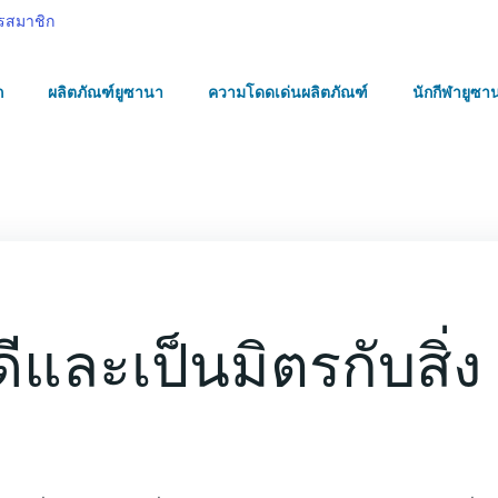
รสมาชิก
ก
ผลิตภัณฑ์ยูซานา
ความโดดเด่นผลิตภัณฑ์
นักกีฬายูซา
และเป็นมิตรกับสิ่ง