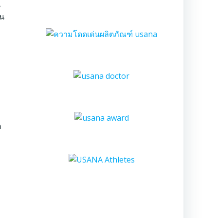
น
ใน
ก