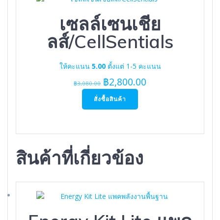
เซลล์เซนเชีย
ลส์/CellSentials
ให้คะแนน
5.00
ตั้งแต่ 1-5 คะแนน
Original
Current
฿
2,800.00
฿
3,080.00
price
price
สั่งซื้อสินค้า
was:
is:
฿3,080.00.
฿2,800.00.
สินค้าที่เกี่ยวข้อง