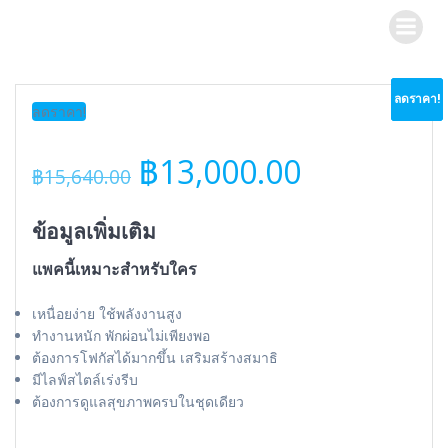
Skip
to
content
ลดราคา!
ลดราคา!
ลดราคา!
ลดราคา!
ลดราคา!
Original
Current
฿
13,000.00
฿
15,640.00
price
price
ข้อมูลเพิ่มเติม
was:
is:
แพคนี้เหมาะสำหรับใคร
฿15,640.00.
฿13,000.0
เหนื่อยง่าย ใช้พลังงานสูง
ทำงานหนัก พักผ่อนไม่เพียงพอ
ต้องการโฟกัสได้มากขึ้น เสริมสร้างสมาธิ
มีไลฟ์สไตล์เร่งรีบ
ต้องการดูแลสุขภาพครบในชุดเดียว