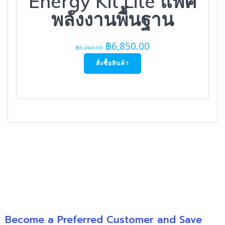
Energy Kit Lite แพค
พลังงานพื้นฐาน
Original
Current
฿
6,850.00
฿
8,240.00
price
price
สั่งซื้อสินค้า
was:
is:
฿8,240.00.
฿6,850.00.
Become a Preferred Customer and Save