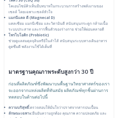
โคคิว 30 (CoQ 30)
โคเอนไซม์คิวเท็นมีบทบาทในกระบวนการสร้างพลังงานของ
เซลล์ โดยเฉพาะเซลล์หัวใจ
แมกนีแคล ดี (Magnecal D)
แคลเซียม แมกนีเซียม และวิตามินดี สนับสนุนกระดูก กล้ามเนื้อ
ระบบประสาท และการฟื้นตัวของร่างกาย ช่วยให้ผ่อนคลายดี
โพรไบโอติก (Probiotic)
ช่วยดูแลสมดุลจุลินทรีย์ในลำไส้ สนับสนุนระบบทางเดินอาหาร
ดูดซึมดี พลังงานใช้ได้เต็มที่
มาตรฐานคุณภาพระดับสูงกว่า 30 ปี
ก่อนที่ผลิตภัณฑ์ซึ่งพัฒนาบนพื้นฐานวิทยาศาสตร์ของเรา
จะออกจากแหล่งผลิตที่ทันสมัย ผลิตภัณฑ์ทุกชิ้นผ่านการ
ทดสอบในด้านต่อไปนี้
ความบริสุทธิ์:
ตรวจสอบให้มั่นใจว่าปราศจากสารปนเปื้อน
ลักษณะเฉพาะ:
ยืนยันความถูกต้อง คุณภาพ ความปลอดภัย และ