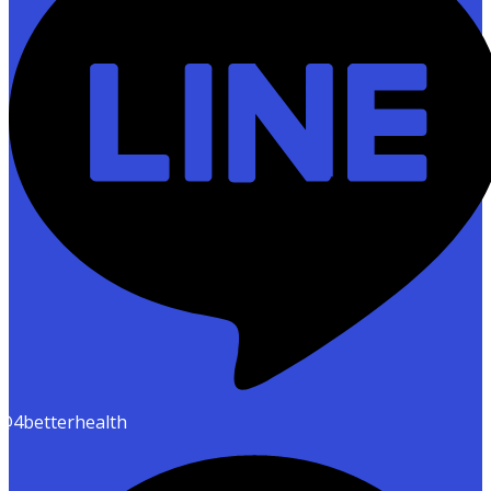
@4betterhealth