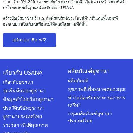
ซานา รับ 15%–20% ในทุกคำสั่งซื้อ ลงทะเบียนเพื่อเริ่มต้นการสร้างสรรค์ครั้ง
ต่อไปของคุณในฐานะพันธมิตรของ USANA
สร้างบัญชีสมาชิกฟรี!! และสัมผัสกับสิทธิประโยชน์ที่น่าตื่นเต้นทั้งหมดที่
ออกแบบมาเป็นพิเศษเพื่อช่วยให้คุณมีสุขภาพที่ดีขึ้น
สมัครสมาชิก ฟรี!
ผลิตภัณฑ์ยูซานา
เกี่ยวกับ USANA
ผลิตภัณฑ์
เกี่ยวกับยูซานา
สุขภาพดีเพื่ออนาคตของคุณ
จุดเริ่มต้นของยูซานา
ทำไมต้องรับประทานอาหาร
ข้อมูลทั่วไปบริษัทยูซานา
เสริม?
ประวัติบริษัทยูซานา
กลุ่มผลิตภัณฑ์ยูซานา
ยูซานาประเทศไทย
ประเทศไทย
รางวัลการันตีคุณภาพ