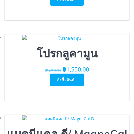
was:
is:
฿1,080.00.
฿980.00.
โปรกลูคามูน
Original
Current
฿
1,550.00
฿
1,710.00
price
price
สั่งซื้อสินค้า
was:
is:
฿1,710.00.
฿1,550.00.
แมคนีแคล ดี/ MagneCal