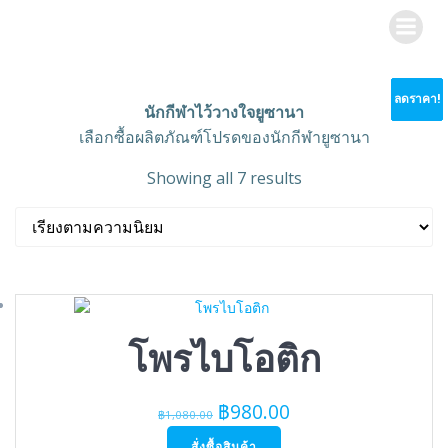
Skip
to
content
ลดราคา!
ลดราคา!
ลดราคา!
ลดราคา!
ลดราคา!
ลดราคา!
ลดราคา!
นักกีฬาไว้วางใจยูซานา
เลือกซื้อผลิตภัณฑ์โปรดของนักกีฬายูซานา
Sorted
Showing all 7 results
by
popularity
โพรไบโอติก
Original
Current
฿
980.00
฿
1,080.00
price
price
สั่งซื้อสินค้า