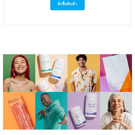
price
price
สั่งซื้อสินค้า
was:
is:
฿3,080.00.
฿2,800.00.