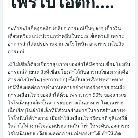
โพรไบโอติก….
จะทำอะไรก็หงุดหงิด เคลียด อารมณ์ขึ้นๆ ลงๆ เดี๋ยววีน
เดี๋ยวเหวี่ยง แปรปรวนกว่าคลื่นในทะเล เช็คด่วน!!! เพราะ
อาการลำไส้แปรปรวนจาก เซโรโทนิน อาจพารวนไปถึง
อารมณ์
ไม่เชื่อก็ต้องเชื่อว่าสุขภาพของลำไส้มีความเชื่อมโยงกับ
อารมณ์ด้วยนะ สิ่งที่เชื่อมโยงลำไส้กับอารมณ์ของเราก็คือ
สารเซโรโทนิน (Serotonin) ซึ่งเป็นสารสื่อประสาททาง
เคมีที่ส่งผลต่อการทำงานหลายอย่างของร่างกาย รวมถึง
การเคลื่อนไหวของลำไส้ด้วย เพราะกว่า 90% ของสารเซ
โรโทนินถูกผลิตขึ้นจากระบบทางเดินอาหาร โดยเฉพาะ
เนื้อเยื่อบุในลำไส้เล็กที่มีส่วนอย่างมากในการสร้างสารเซ
โรโทนินให้ร่างกาย เมื่อลำไส้เคลื่อนไหวผิดปกติ จุลินทรีย์
ในลำไส้ทำงานไม่สอดประสานกัน ก็ทำให้ระดับของสารเซ
โรโทนินลดลง จึงส่งผลต่ออารมณ์ของเราได้ ทำให้เกิด