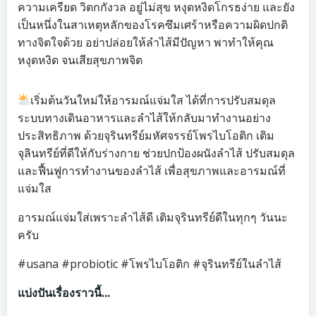
ความเครียด วิตกกังวล อยู่ไม่สุข หงุดหงิดโกรธง่าย และยัง
เป็นหนึ่งในสาเหตุหลักของโรคซึมเศร้าหรือความผิดปกติ
ทางจิตใจด้วย อย่าปล่อยให้ลำไส้มีปัญหา พาทำให้คุณ
หงุดหงิด จนเสียสุขภาพจิต
เริ่มต้นวันใหม่ให้อารมณ์แจ่มใส ได้ที่การปรับสมดุล
ระบบทางเดินอาหารและลำไส้ให้กลับมาทำงานอย่าง
ประสิทธิภาพ ด้วยจุรินทรีย์มหัศจรรย์โพรไบโอติก เติม
จุลินทรีย์ที่ดีให้กับร่างกาย ช่วยปกป้องผนังลำไส้ ปรับสมดุล
และฟื้นฟูการทำงานของลำไส้ เพื่อสุขภาพและอารมณ์ที่
แจ่มใส
อารมณ์แจ่มใส่เพราะลำไส้ดี เติมจุรินทรีย์ดีในทุกๆ วันนะ
ครับ
#usana #probiotic #โพรไบโอติก #จุรินทรีย์ในลำไส้
แบ่งปันเรื่องราวนี้...